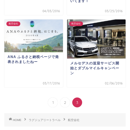
いてます！
04/03/2016
03/25/2016
航空会社
航空会社
ANA ふるさと納税ページで発
表されましたねー
メルセデスの送迎サービス開
始とダブルマイルキャンペー
ン
03/17/2016
02/06/2016
1
2
3
HOME
ラグジュアリートラベル
航空会社