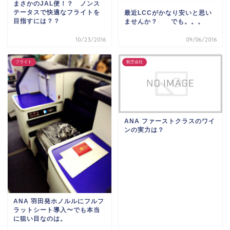
まさかのJAL便！？ ノンス
テータスで快適なフライトを
最近LCCがかなり安いと思い
目指すには？？
ませんか？ でも。。。
10/23/2016
09/06/2016
フライト
航空会社
ANA ファーストクラスのワイ
ンの実力は？
ANA 羽田発ホノルルにフルフ
ラットシート導入〜でも本当
に狙い目なのは。