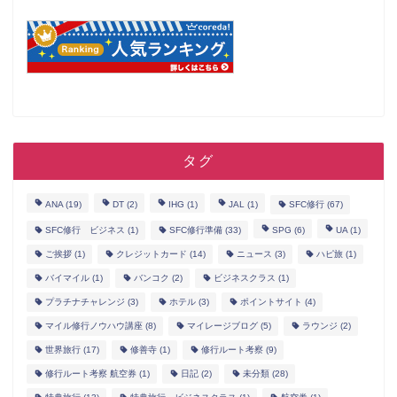
タグ
ANA
(19)
DT
(2)
IHG
(1)
JAL
(1)
SFC修行
(67)
SFC修行 ビジネス
(1)
SFC修行準備
(33)
SPG
(6)
UA
(1)
ご挨拶
(1)
クレジットカード
(14)
ニュース
(3)
ハピ旅
(1)
バイマイル
(1)
バンコク
(2)
ビジネスクラス
(1)
プラチナチャレンジ
(3)
ホテル
(3)
ポイントサイト
(4)
マイル修行ノウハウ講座
(8)
マイレージブログ
(5)
ラウンジ
(2)
世界旅行
(17)
修善寺
(1)
修行ルート考察
(9)
修行ルート考察 航空券
(1)
日記
(2)
未分類
(28)