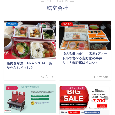
― CATEGORY ―
航空会社
SFC修行
JGC修行
【絶品機内食】 高度1万メー
トルで食べる吉野家の牛丼
ＡＩＲ吉野家はすごい♪
機内食対決 ANA VS JAL あ
なたならどっち？
11/30/2016
11/19/2016
フライト
トラベルプランニング