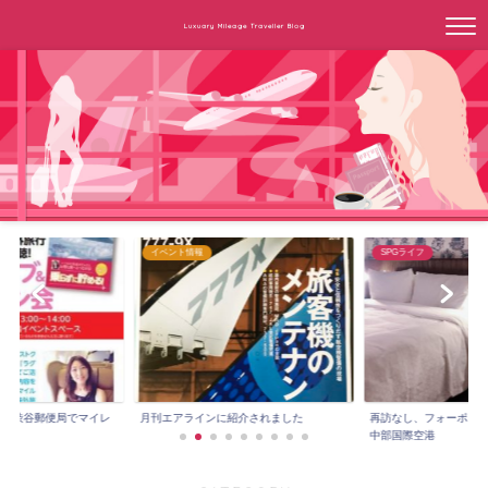
Luxuary Mileage Traveller Blog
イベント情報
SPGライフ
3時～渋谷郵便局でマイレ
月刊エアラインに紹介されました
再訪なし、フォーポイ
.
中部国際空港