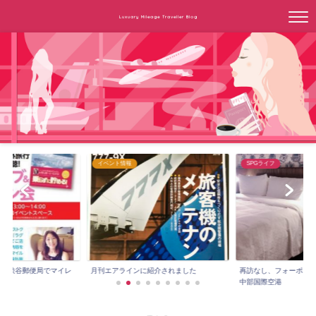
Luxuary Mileage Traveller Blog
イベント情報
SPGライフ
3時～渋谷郵便局でマイレ
月刊エアラインに紹介されました
再訪なし、フォーポイ
.
中部国際空港