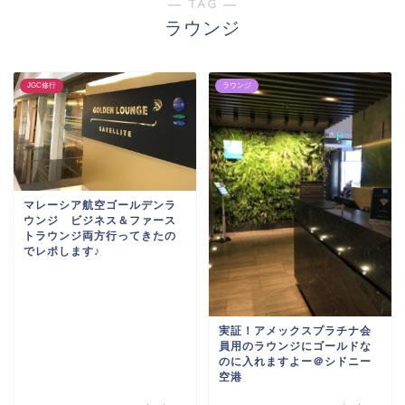
― TAG ―
ラウンジ
JGC修行
ラウンジ
マレーシア航空ゴールデンラ
ウンジ ビジネス＆ファース
トラウンジ両方行ってきたの
でレポします♪
実証！アメックスプラチナ会
員用のラウンジにゴールドな
のに入れますよー＠シドニー
空港