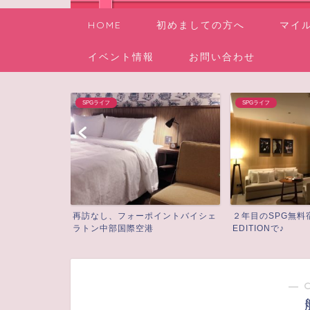
HOME
初めましての方へ
マイ
イベント情報
お問い合わせ
Blog
SPGライフ
イントバイシェ
２年目のSPG無料宿泊は上海
機内にWifi 忘れ
EDITIONで♪
かったときのＪＡＬ.
― 