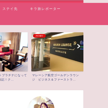
ステイ先
キラ旅レポーター
イベント情報
イベント情報
ゴールデンラウン
初ラジオ出演のご報告 ラグジュア
不動産投資家
ァーストラ...
リーマイレージトラベラー...
演させていただ