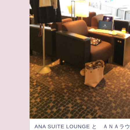
ANA SUITE LOUNGE と ＡＮＡラ