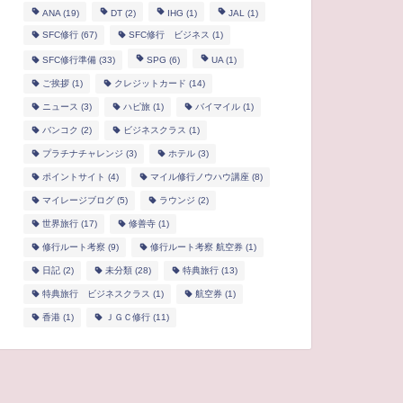
ANA
(19)
DT
(2)
IHG
(1)
JAL
(1)
SFC修行
(67)
SFC修行 ビジネス
(1)
SFC修行準備
(33)
SPG
(6)
UA
(1)
ご挨拶
(1)
クレジットカード
(14)
ニュース
(3)
ハピ旅
(1)
バイマイル
(1)
バンコク
(2)
ビジネスクラス
(1)
プラチナチャレンジ
(3)
ホテル
(3)
ポイントサイト
(4)
マイル修行ノウハウ講座
(8)
マイレージブログ
(5)
ラウンジ
(2)
世界旅行
(17)
修善寺
(1)
修行ルート考察
(9)
修行ルート考察 航空券
(1)
日記
(2)
未分類
(28)
特典旅行
(13)
特典旅行 ビジネスクラス
(1)
航空券
(1)
香港
(1)
ＪＧＣ修行
(11)