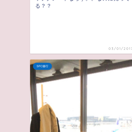
る？？
03/01/201
SFC修行