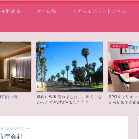
ルを貯める
マイル旅
ラグジュアリートラベル
SPGライフ
JGC修行
ました。。出てこな
SPG＆マリオットプラチナになって
マレーシア航空
..
から初めての宿泊記！ク...
ジ ビジネス＆フ
CATEGORY ―
航空会社