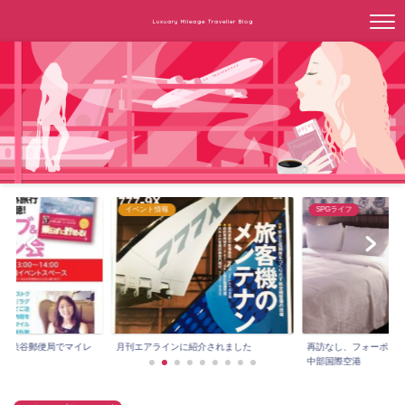
Luxuary Mileage Traveller Blog
イベント情報
SPGライフ
3時～渋谷郵便局でマイレ
月刊エアラインに紹介されました
再訪なし、フォーポイ
.
中部国際空港