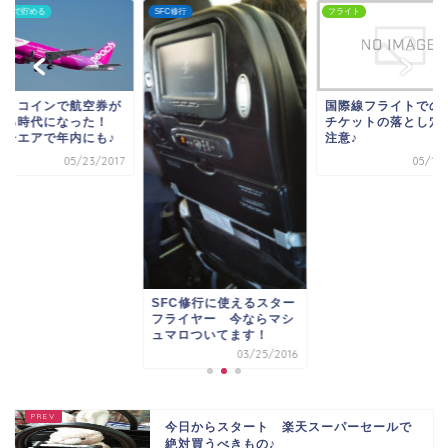
イトで貯める
SFC修行
フライト
ットコインで航空券が
国際線フライトでの
える時代になった！
チケットの落とし穴
ーチエアで年内にも♪
注意♪
05/23/2017
05/10/
SFC修行に使えるスター
フライヤー 今ならマシ
ュマロついてます！
03/25/2016
今日からスタート 楽天スーパーセールで
絶対買うべきもの♪