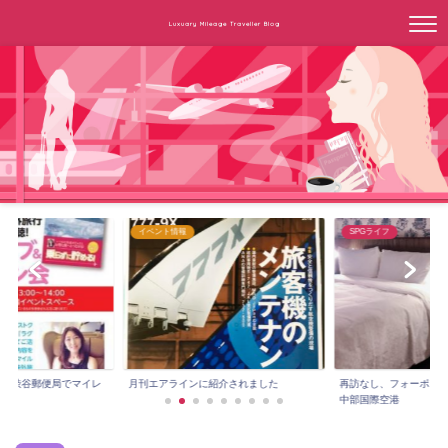
Luxuary Mileage Traveller Blog
イベント情報
SPGライフ
3時～渋谷郵便局でマイレ
月刊エアラインに紹介されました
再訪なし、フォーポイ
.
中部国際空港