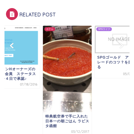
RELATED POST
ル
ホテル
SPGライフ
SPGゴールド アッ
レードのコツ？を振
る
ルトンHオーナーズの
OLD会員 ステータス
05/08/
ッチ４日で承認♪
07/18/2016
特典航空券で手に入れた
日本一の朝ごはん ラビス
タ函館
03/12/2017