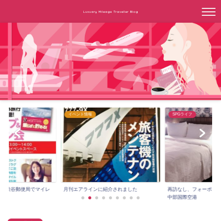
Luxuary Mileage Traveller Blog
イベント情報
SPGライフ
3時～渋谷郵便局でマイレ
月刊エアラインに紹介されました
再訪なし、フォーポイ
.
中部国際空港