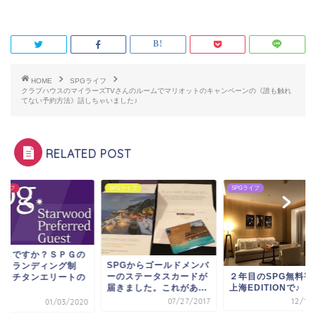
HOME
SPGライフ
クラブハウスのマイラーズTVさんのルームでマリオットのキャンペーンの《誰も触れ
てない予約方法》話しちゃいました♪
RELATED POST
Gライフ
SPGライフ
SPGライフ
存じですか？ＳＰＧの
SPGからゴールドメンバ
フトランディング制
２年目のSPG無料宿
ーのステータスカードが
！ チタンエリートの
上海EDITIONで♪
届きました。これがあ...
.
12/18/
07/27/2017
01/03/2020