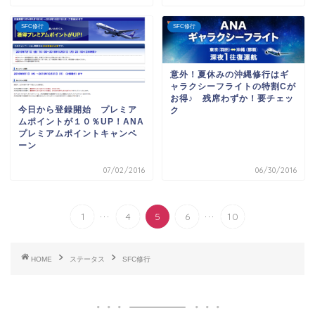
SFC修行
SFC修行
意外！夏休みの沖縄修行はギ
ャラクシーフライトの特割Cが
お得♪ 残席わずか！要チェッ
今日から登録開始 プレミア
ク
ムポイントが１０％UP！ANA
プレミアムポイントキャンペ
ーン
07/02/2016
06/30/2016
...
...
1
4
5
6
10
HOME
ステータス
SFC修行