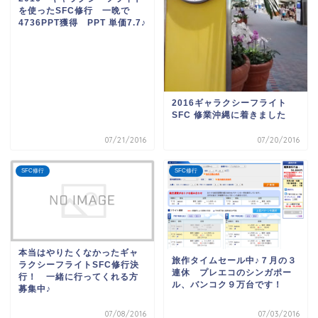
を使ったSFC修行 一晩で
4736PPT獲得 PPT 単価7.7♪
2016ギャラクシーフライト
SFC 修業沖縄に着きました
07/21/2016
07/20/2016
SFC修行
SFC修行
本当はやりたくなかったギャ
旅作タイムセール中♪７月の３
ラクシーフライトSFC修行決
連休 プレエコのシンガポー
行！ 一緒に行ってくれる方
ル、バンコク９万台です！
募集中♪
07/08/2016
07/03/2016