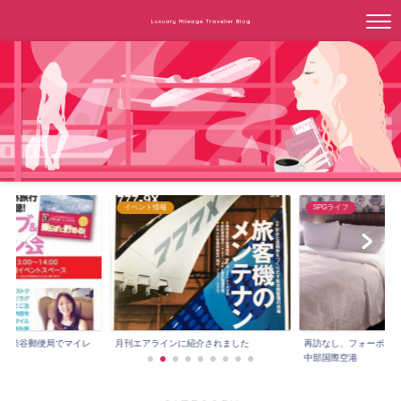
Luxuary Mileage Traveller Blog
イベント情報
SPGライフ
3時～渋谷郵便局でマイレ
月刊エアラインに紹介されました
再訪なし、フォーポイ
.
中部国際空港