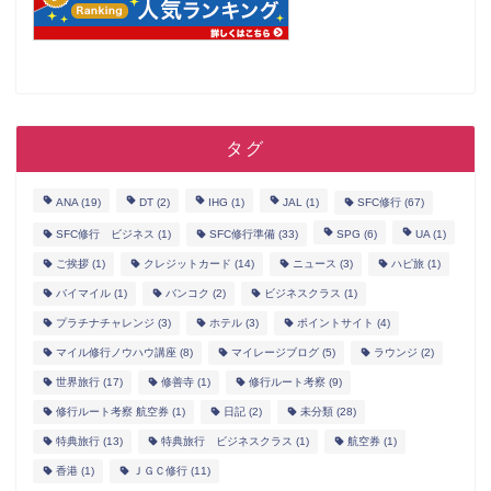
タグ
ANA
(19)
DT
(2)
IHG
(1)
JAL
(1)
SFC修行
(67)
SFC修行 ビジネス
(1)
SFC修行準備
(33)
SPG
(6)
UA
(1)
ご挨拶
(1)
クレジットカード
(14)
ニュース
(3)
ハピ旅
(1)
バイマイル
(1)
バンコク
(2)
ビジネスクラス
(1)
プラチナチャレンジ
(3)
ホテル
(3)
ポイントサイト
(4)
マイル修行ノウハウ講座
(8)
マイレージブログ
(5)
ラウンジ
(2)
世界旅行
(17)
修善寺
(1)
修行ルート考察
(9)
修行ルート考察 航空券
(1)
日記
(2)
未分類
(28)
特典旅行
(13)
特典旅行 ビジネスクラス
(1)
航空券
(1)
香港
(1)
ＪＧＣ修行
(11)