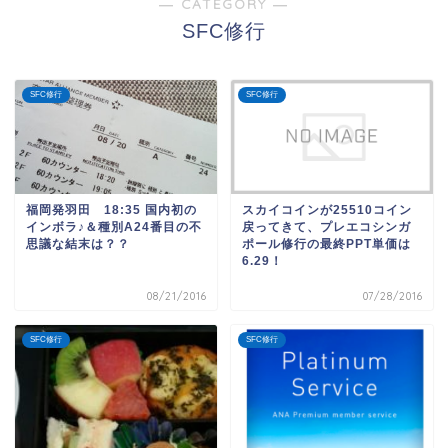
― CATEGORY ―
SFC修行
SFC修行
SFC修行
福岡発羽田 18:35 国内初の
スカイコインが25510コイン
インボラ♪＆種別A24番目の不
戻ってきて、プレエコシンガ
思議な結末は？？
ポール修行の最終PPT単価は
6.29！
08/21/2016
07/28/2016
SFC修行
SFC修行