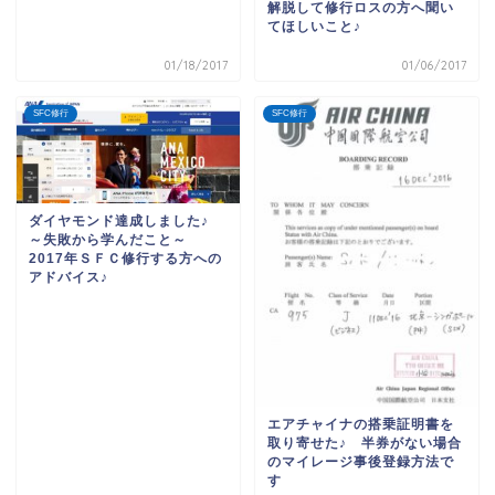
解脱して修行ロスの方へ聞い
てほしいこと♪
01/18/2017
01/06/2017
SFC修行
SFC修行
ダイヤモンド達成しました♪
～失敗から学んだこと～
2017年ＳＦＣ修行する方への
アドバイス♪
エアチャイナの搭乗証明書を
取り寄せた♪ 半券がない場合
のマイレージ事後登録方法で
す