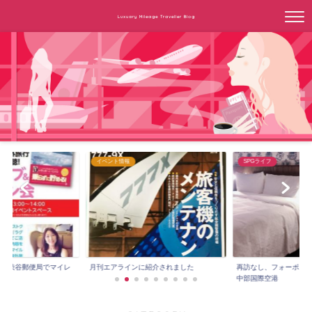
Luxuary Mileage Traveller Blog
イベント情報
SPGライフ
3時～渋谷郵便局でマイレ
月刊エアラインに紹介されました
再訪なし、フォーポイ
.
中部国際空港