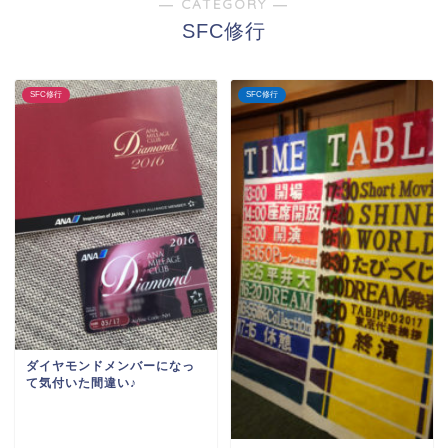
― CATEGORY ―
SFC修行
SFC修行
SFC修行
ダイヤモンドメンバーになっ
て気付いた間違い♪