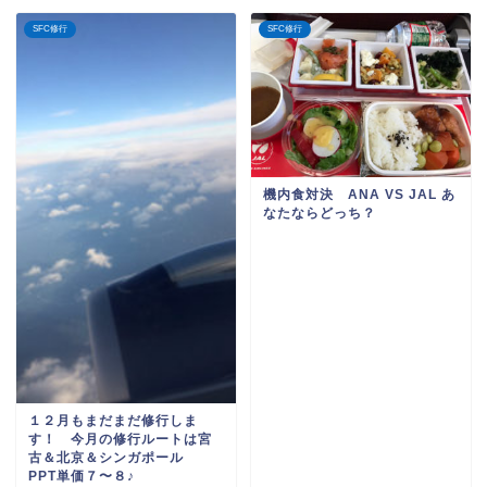
SFC修行
SFC修行
機内食対決 ANA VS JAL あ
なたならどっち？
１２月もまだまだ修行しま
す！ 今月の修行ルートは宮
古＆北京＆シンガポール
PPT単価７〜８♪