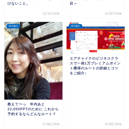
けないこと。
目～
12/14/2016
12/07/2016
SFC修行
SFC修行
エアチャイナのビジネスクラ
スで一発1万プレミアムポイン
ト獲得のルートの詳細とコツ
をご紹介♪
教えて〜っ 年内あと
22,000PPTのために これから
予約するならどんなルート？
12/06/2016
12/05/2016