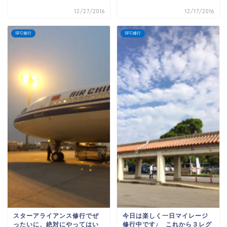
12/27/2016
12/17/2016
SFC修行
SFC修行
スターアライアンス修行でぜ
今日は楽しく一日マイレージ
ったいに、絶対にやってはい
修行中です♪ これから３レグ