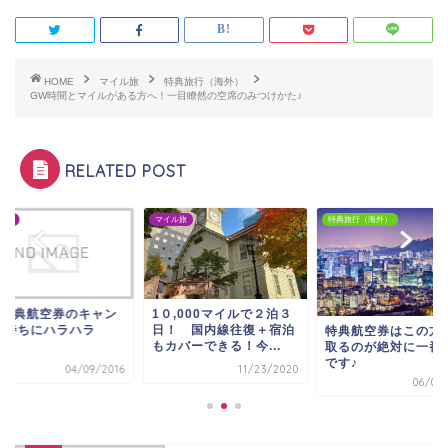
HOME
マイル旅
特典旅行（海外）
GW時間とマイルがある方へ！一目瞭然の空席のみつけかた♪
RELATED POST
ル旅
マイル旅
特典旅行（海外）
W特典航空券のキャン
1０,000マイルで２泊３
ル待ちにハラハラ
日！ 国内線往復＋宿泊
特典航空券はこの方
もカバーできる！今...
取るのが絶対に一番
です♪
04/09/2016
11/23/2020
06/01/