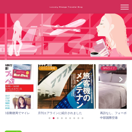
Luxuary Mileage Traveller Blog
イベント情報
SPGライフ
3時～渋谷郵便局でマイレ
月刊エアラインに紹介されました
再訪なし、フォーポイ
.
中部国際空港