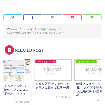
HOME
マイル旅
特典旅行（海外）
GWの特典航空券の予約もまだまだ間に合いますよー♪
RELATED POST
ベルプランニング
トラベルプランニング
SFC修行
００万円でファースト
絶対マスターしなくちゃ
旅作タイムセール中
ラスに乗って世界一周
損♪ スタアラ特典を使
月の３連休 プレエ
った海外旅行+国内線
シンガポール、バン
の...
01/12/2016
ク...
05/01/2017
07/03/