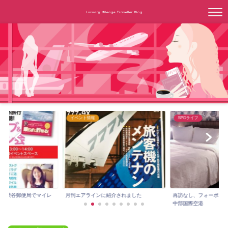
Luxuary Mileage Traveller Blog
SPGライフ
SPGライフ
紹介されました
再訪なし、フォーポイントバイシェラトン
２年目のSPG無料宿泊は上
中部国際空港