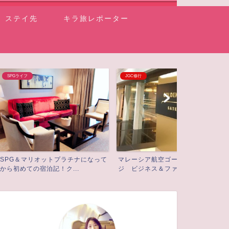
ステイ先
キラ旅レポーター
JGC修行
イベント情報
ットプラチナになって
マレーシア航空ゴールデンラウン
初ラジオ出演
記！ク...
ジ ビジネス＆ファーストラ...
リーマイレージ