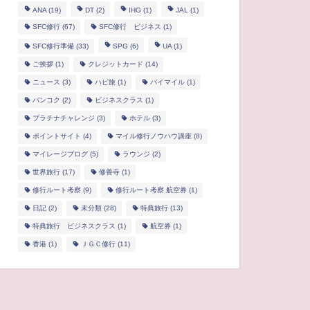
ANA
(19)
DT
(2)
IHG
(1)
JAL
(1)
SFC修行
(67)
SFC修行 ビジネス
(1)
SFC修行準備
(33)
SPG
(6)
UA
(1)
ご挨拶
(1)
クレジットカード
(14)
ニュース
(3)
ハピ旅
(1)
バイマイル
(1)
バンコク
(2)
ビジネスクラス
(1)
プラチナチャレンジ
(3)
ホテル
(3)
ポイントサイト
(4)
マイル修行ノウハウ講座
(8)
マイレージブログ
(5)
ラウンジ
(2)
世界旅行
(17)
修善寺
(1)
修行ルート考察
(9)
修行ルート考察 航空券
(1)
日記
(2)
未分類
(28)
特典旅行
(13)
特典旅行 ビジネスクラス
(1)
航空券
(1)
香港
(1)
ＪＧＣ修行
(11)
PGライフ
SPGライフ