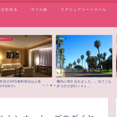
ルを貯める
マイル旅
ラグジュアリートラベル
Blog
SPGライフ
宿泊は上海
機内にWifi 忘れました。。出てこな
SPG＆マリオ
かったときのＪＡＬ...
から初めての宿泊