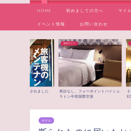
HOME
初めましての方へ
マイ
イベント情報
お問い合わせ
SPGライフ
SPGライフ
介されました
再訪なし、フォーポイントバイシェ
２年目のSPG無料
ラトン中部国際空港
EDITIONで♪
ホテル