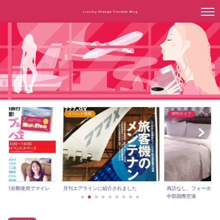
Luxuary Mileage Traveller Blog
SPGライフ
SPGライフ
紹介されました
再訪なし、フォーポイントバイシェラトン
２年目のSPG無料宿泊は上
中部国際空港