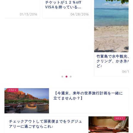
ケットが１２％off
行！？
SAを持っている...
04/28/2016
01/13/
竹富島で水牛観光、サイ
クリング、かき氷などな
ど♪
04/12/2016
【今週末、来年の世界旅行計画を一緒に
立てませんか？】
チェックアウトして深夜便までをラグジュ
アリーに過ごすならこれ♪