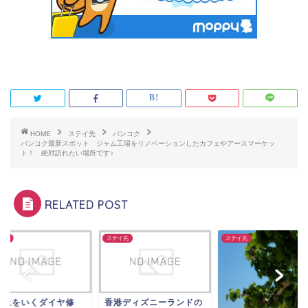
HOME
ステイ先
バンコク
バンコク最新スポット ジャム工場をリノベーションしたカフェやアースマーケッ
ト！ 絶対訪れたい場所です♪
RELATED POST
イ先
ステイ先
SFC修行
港ディズニーランドの
更に上をいくダイヤ