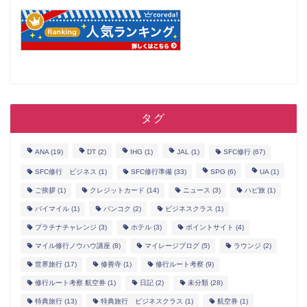
タグ
ANA
(19)
DT
(2)
IHG
(1)
JAL
(1)
SFC修行
(67)
SFC修行 ビジネス
(1)
SFC修行準備
(33)
SPG
(6)
UA
(1)
ご挨拶
(1)
クレジットカード
(14)
ニュース
(3)
ハピ旅
(1)
バイマイル
(1)
バンコク
(2)
ビジネスクラス
(1)
プラチナチャレンジ
(3)
ホテル
(3)
ポイントサイト
(4)
マイル修行ノウハウ講座
(8)
マイレージブログ
(5)
ラウンジ
(2)
世界旅行
(17)
修善寺
(1)
修行ルート考察
(9)
修行ルート考察 航空券
(1)
日記
(2)
未分類
(28)
特典旅行
(13)
特典旅行 ビジネスクラス
(1)
航空券
(1)