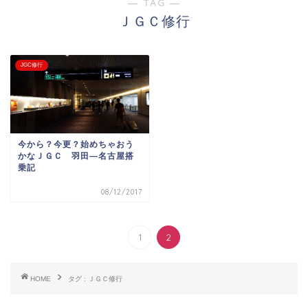
― TAG ―
ＪＧＣ修行
JGC修行
今から？今更？始めちゃおう
かなＪＧＣ 羽田―名古屋搭
乗記
08/12/2017
1
2
HOME
タグ : ＪＧＣ修行