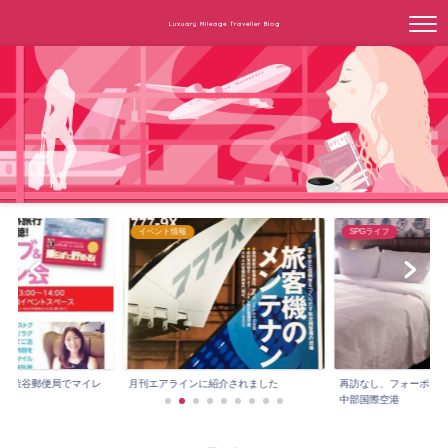
Luxuary Mileage Traveller Blog
イベント情報
SPGライフ
3時～渋谷郵便局でマイレ
月刊エアラインに紹介されました
再訪なし、フォーポイ
.
中部国際空港