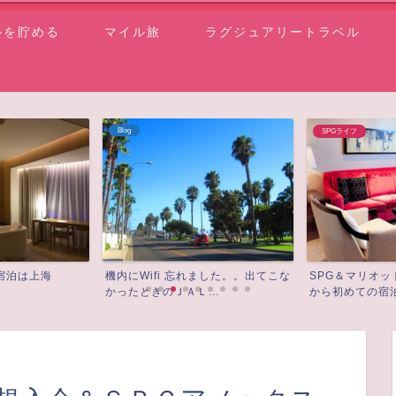
ルを貯める
マイル旅
ラグジュアリートラベル
Blog
SPGライフ
宿泊は上海
機内にWifi 忘れました。。出てこな
SPG＆マリオ
かったときのＪＡＬ...
から初めての宿泊