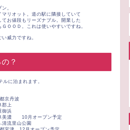
プン。
イマリオット。道の駅に隣接していて
してお値段もリーズナブル。開業した
もＧＯＯＤ。これは使いやすいですね。
ごい威力ですね。
るの？
ホテルに泊まれます。
京都京丹波
阜郡上
重御浜
阜美濃 10月オープン予定
ふ清流里山公園
都宮津 12月オープン予定