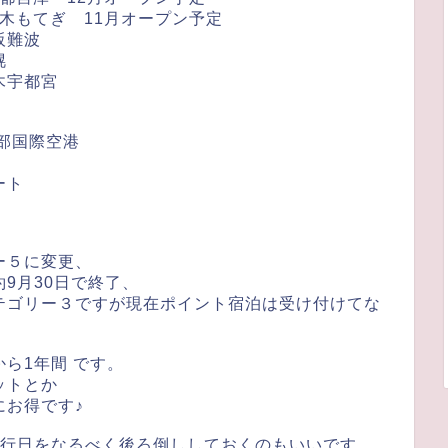
木もてぎ 11月オープン予定
阪難波
幌
木宇都宮
部国際空港
ート
ー５に変更、
9月30日で終了、
テゴリー３ですが現在ポイント宿泊は受け付けてな
ら1年間 です。
ットとか
にお得です♪
発行日をなるべく後ろ倒ししておくのもいいです