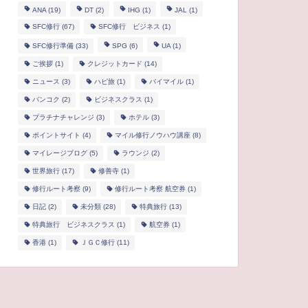
ANA
(19)
DT
(2)
IHG
(1)
JAL
(1)
SFC修行
(67)
SFC修行 ビジネス
(1)
SFC修行準備
(33)
SPG
(6)
UA
(1)
ご挨拶
(1)
クレジットカード
(14)
ニュース
(3)
ハピ旅
(1)
バイマイル
(1)
バンコク
(2)
ビジネスクラス
(1)
プラチナチャレンジ
(3)
ホテル
(3)
ポイントサイト
(4)
マイル修行ノウハウ講座
(8)
マイレージブログ
(5)
ラウンジ
(2)
世界旅行
(17)
修善寺
(1)
修行ルート考察
(9)
修行ルート考察 航空券
(1)
日記
(2)
未分類
(28)
特典旅行
(13)
特典旅行 ビジネスクラス
(1)
航空券
(1)
香港
(1)
ＪＧＣ修行
(11)