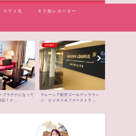
ステイ先
キラ旅レポーター
JGC修行
イベント情報
ットプラチナになって
マレーシア航空ゴールデンラウン
初ラジオ出演
記！ク...
ジ ビジネス＆ファーストラ...
リーマイレージ