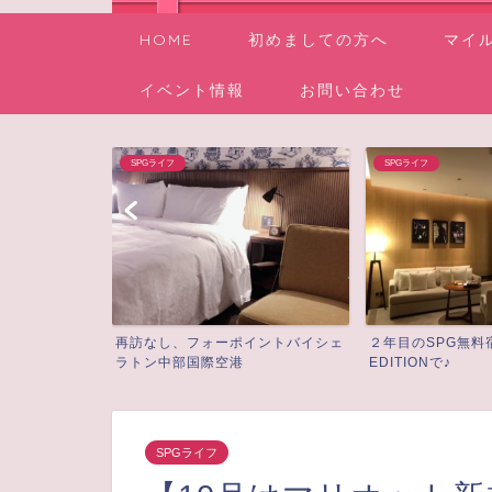
HOME
初めましての方へ
マイ
イベント情報
お問い合わせ
SPGライフ
SPGライフ
介されました
再訪なし、フォーポイントバイシェ
２年目のSPG無料
ラトン中部国際空港
EDITIONで♪
SPGライフ