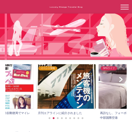
Luxuary Mileage Traveller Blog
イベント情報
SPGライフ
3時～渋谷郵便局でマイレ
月刊エアラインに紹介されました
再訪なし、フォーポイ
.
中部国際空港