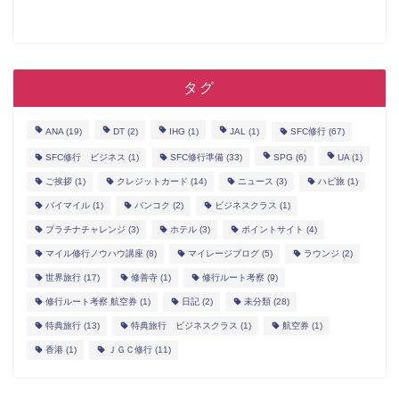
タグ
ANA
(19)
DT
(2)
IHG
(1)
JAL
(1)
SFC修行
(67)
SFC修行 ビジネス
(1)
SFC修行準備
(33)
SPG
(6)
UA
(1)
ご挨拶
(1)
クレジットカード
(14)
ニュース
(3)
ハピ旅
(1)
バイマイル
(1)
バンコク
(2)
ビジネスクラス
(1)
プラチナチャレンジ
(3)
ホテル
(3)
ポイントサイト
(4)
マイル修行ノウハウ講座
(8)
マイレージブログ
(5)
ラウンジ
(2)
世界旅行
(17)
修善寺
(1)
修行ルート考察
(9)
修行ルート考察 航空券
(1)
日記
(2)
未分類
(28)
特典旅行
(13)
特典旅行 ビジネスクラス
(1)
航空券
(1)
香港
(1)
ＪＧＣ修行
(11)