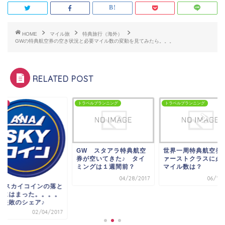
HOME
マイル旅
特典旅行（海外）
GWの特典航空券の空き状況と必要マイル数の変動を見てみたら。。。
RELATED POST
C修行
トラベルプランニング
トラベルプランニング
GW スタアラ特典航空
世界一周特典航空券
券が空いてきた♪ タイ
ァーストクラスに必
ミングは１週間前？
マイル数は？
04/28/2017
06/19/
NAスカイコインの落と
穴にはまった。。。。
券失敗のシェア♪
02/04/2017