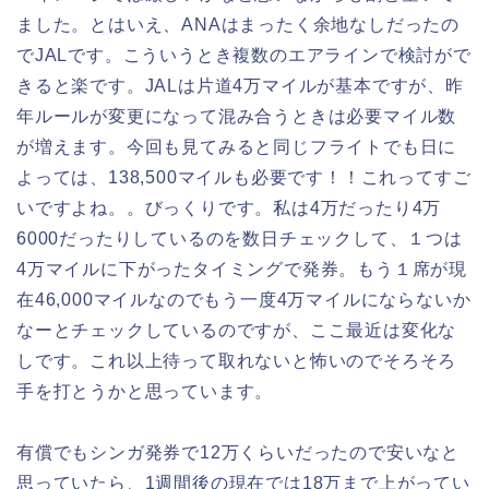
ました。とはいえ、ANAはまったく余地なしだったの
でJALです。こういうとき複数のエアラインで検討がで
きると楽です。JALは片道4万マイルが基本ですが、昨
年ルールが変更になって混み合うときは必要マイル数
が増えます。今回も見てみると同じフライトでも日に
よっては、138,500マイルも必要です！！これってすご
いですよね。。びっくりです。私は4万だったり4万
6000だったりしているのを数日チェックして、１つは
4万マイルに下がったタイミングで発券。もう１席が現
在46,000マイルなのでもう一度4万マイルにならないか
なーとチェックしているのですが、ここ最近は変化な
しです。これ以上待って取れないと怖いのでそろそろ
手を打とうかと思っています。
有償でもシンガ発券で12万くらいだったので安いなと
思っていたら、1週間後の現在では18万まで上がってい