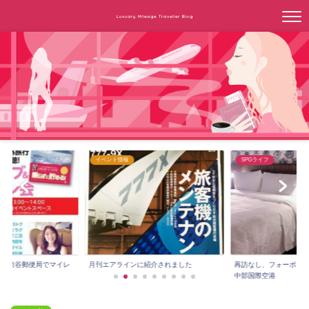
Luxuary Mileage Traveller Blog
イベント情報
SPGライフ
3時～渋谷郵便局でマイレ
月刊エアラインに紹介されました
再訪なし、フォーポイ
.
中部国際空港