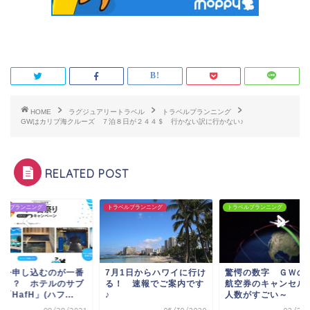
HOME
ラグジュアリートラベル
トラベルプランニング
GWはカリブ海クルーズ ７泊８日が２４４＄ 行かない訳に行かない♪
RELATED POST
ベルプランニング
トラベルプランニング
トラベルプランニング
月1日からハワイに行け
驚愕の数字 ＧＷの特典
実は今申し込むのが
！ 速報でご案内です
航空券のキャンセル待ち
お得！？ ホテルの
人数がすごい～
スク「HafH」(ハフ..