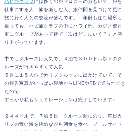
ハピ旅クラブ
には多くの旅ブロガーの方もいて、旅を
仕事にする人、旅を楽しむ人、旅仲間を見つけて更に
旅に行く人との交流が盛んです。 年齢も住む場所も
違っても、ハピ旅クラブの中にハワイ部、カジノ部と
更にグループがあって皆で「次はどこにいく？」と盛
り上がっています。
中でもクルーズは人気で、４泊で３００ドル以下のク
ルーズが行きやすくて人気。
５月に１５人位でカリブクルーズに出かけていて、そ
の報告写真がいっぱい現地からLINEやFBで送られてき
たので
すっかり私もシュミレーションは完了しています♪
２４４ドルで、７泊８日 クルーズ船にのり、毎日カ
リブの青い海を眺めながら朝食を食べ、プールサイド