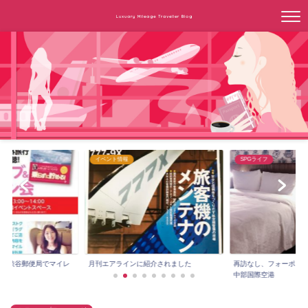
Luxuary Mileage Traveller Blog
SPGライフ
SPGライフ
紹介されました
再訪なし、フォーポイントバイシェラトン
２年目のSPG無料宿泊は上
中部国際空港