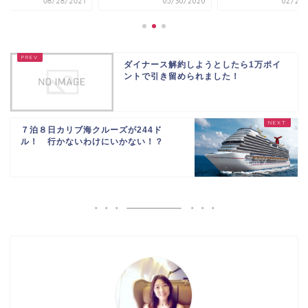
05/30/2020
02/20/2017
08/28/
ダイナース解約しようとしたら1万ポイ
ントで引き留められました！
７泊８日カリブ海クルーズが244ド
ル！ 行かないわけにいかない！？