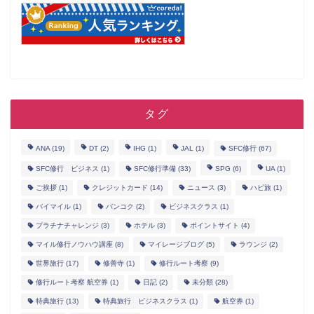
タグ
ANA
(19)
DT
(2)
IHG
(1)
JAL
(1)
SFC修行
(67)
SFC修行 ビジネス
(1)
SFC修行準備
(33)
SPG
(6)
UA
(1)
ご挨拶
(1)
クレジットカード
(14)
ニュース
(3)
ハピ旅
(1)
バイマイル
(1)
バンコク
(2)
ビジネスクラス
(1)
プラチナチャレンジ
(3)
ホテル
(3)
ポイントサイト
(4)
マイル修行ノウハウ講座
(8)
マイレージブログ
(5)
ラウンジ
(2)
世界旅行
(17)
修善寺
(1)
修行ルート考察
(9)
修行ルート考察 航空券
(1)
日記
(2)
未分類
(28)
特典旅行
(13)
特典旅行 ビジネスクラス
(1)
航空券
(1)