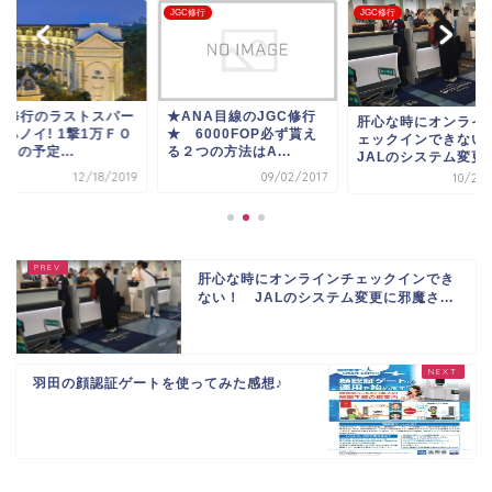
JGC修行
JGC修行
GP修行のラストスパー
★ANA目線のJGC修行
肝心な時にオンライ
はハノイ! 1撃1万ＦＯ
★ 6000FOP必ず貰え
ェックインできな
et の予定...
る２つの方法はA...
JALのシステム変更に.
12/18/2019
09/02/2017
10/28/
肝心な時にオンラインチェックインでき
ない！ JALのシステム変更に邪魔さ...
羽田の顔認証ゲートを使ってみた感想♪