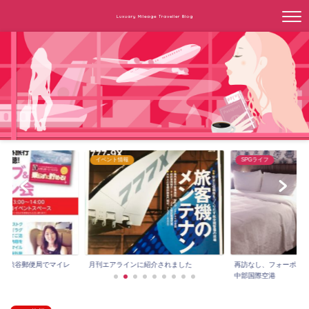
Luxuary Mileage Traveller Blog
イベント情報
SPGライフ
3時～渋谷郵便局でマイレ
月刊エアラインに紹介されました
再訪なし、フォーポイ
.
中部国際空港