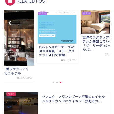
RELATED POST
ル
ホテル
ホテル
世界のラグジュアリ
テルが加盟している
「ザ・リーディング
ヒルトンHオーナーズの
ルズ...
GOLD会員 ステータス
06/13/
マッチ４日で承認♪
07/18/2016
Yで一番ラグジュアリ
なバカラホテル
11/22/2016
バンコク スワンナプーン空港のロイヤル
シルクラウンジにタイカレーはあるの...