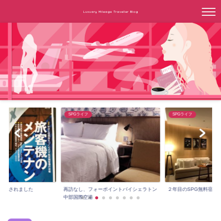
Luxuary Mileage Traveller Blog
SPGライフ
SPGライフ
紹介されました
再訪なし、フォーポイントバイシェラトン
２年目のSPG無料宿泊は上
中部国際空港