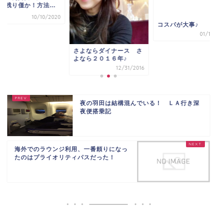
♪残り僅か！方法...
10/10/2020
コスパが大事♪
01/12/
さよならダイナース さ
よなら２０１６年♪
12/31/2016
夜の羽田は結構混んでいる！ ＬＡ行き深
夜便搭乗記
海外でのラウンジ利用、一番頼りになっ
たのはプライオリティパスだった！