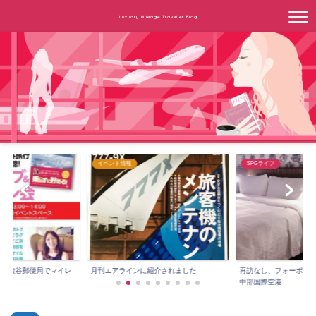
Luxuary Mileage Traveller Blog
イベント情報
SPGライフ
3時～渋谷郵便局でマイレ
月刊エアラインに紹介されました
再訪なし、フォーポイ
.
中部国際空港