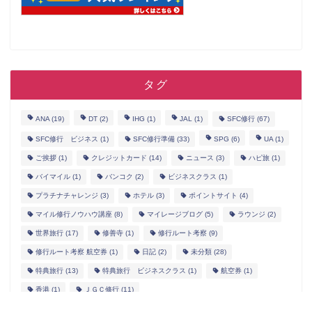
タグ
ANA
(19)
DT
(2)
IHG
(1)
JAL
(1)
SFC修行
(67)
SFC修行 ビジネス
(1)
SFC修行準備
(33)
SPG
(6)
UA
(1)
ご挨拶
(1)
クレジットカード
(14)
ニュース
(3)
ハピ旅
(1)
バイマイル
(1)
バンコク
(2)
ビジネスクラス
(1)
プラチナチャレンジ
(3)
ホテル
(3)
ポイントサイト
(4)
マイル修行ノウハウ講座
(8)
マイレージブログ
(5)
ラウンジ
(2)
世界旅行
(17)
修善寺
(1)
修行ルート考察
(9)
修行ルート考察 航空券
(1)
日記
(2)
未分類
(28)
特典旅行
(13)
特典旅行 ビジネスクラス
(1)
航空券
(1)
香港
(1)
ＪＧＣ修行
(11)