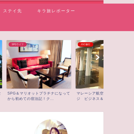
ステイ先
キラ旅レポーター
JGC修行
イベント情報
ットプラチナになって
マレーシア航空ゴールデンラウン
初ラジオ出演
記！ク...
ジ ビジネス＆ファーストラ...
リーマイレージ