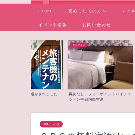
HOME
初めましての方へ
マイ
イベント情報
お問い合わせ
SPGライフ
SPGライフ
介されました
再訪なし、フォーポイントバイシェ
２年目のSPG無料
ラトン中部国際空港
EDITIONで♪
SPGライフ