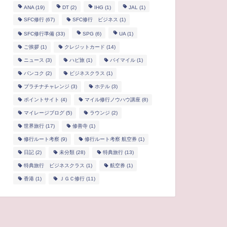
ANA
(19)
DT
(2)
IHG
(1)
JAL
(1)
SFC修行
(67)
SFC修行 ビジネス
(1)
SFC修行準備
(33)
SPG
(6)
UA
(1)
ご挨拶
(1)
クレジットカード
(14)
ニュース
(3)
ハピ旅
(1)
バイマイル
(1)
バンコク
(2)
ビジネスクラス
(1)
プラチナチャレンジ
(3)
ホテル
(3)
ポイントサイト
(4)
マイル修行ノウハウ講座
(8)
マイレージブログ
(5)
ラウンジ
(2)
世界旅行
(17)
修善寺
(1)
修行ルート考察
(9)
修行ルート考察 航空券
(1)
日記
(2)
未分類
(28)
特典旅行
(13)
特典旅行 ビジネスクラス
(1)
航空券
(1)
香港
(1)
ＪＧＣ修行
(11)