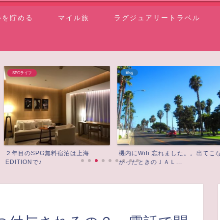
ルを貯める
マイル旅
ラグジュアリートラベル
Blog
SPGライフ
宿泊は上海
機内にWifi 忘れました。。出てこな
SPG＆マリオ
かったときのＪＡＬ...
から初めての宿泊